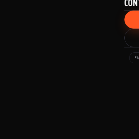
CON
E