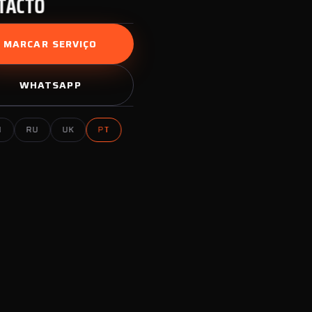
TACTO
MARCAR SERVIÇO
WHATSAPP
N
RU
UK
PT