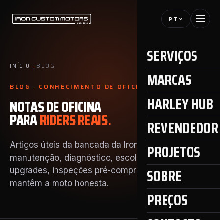
PT
SERVIÇOS
INÍCIO
→
BLOG
MARCAS
BLOG · CONHECIMENTO DE OFICINA
HARLEY HUB
NOTAS DE OFICINA
PARA
RIDERS REAIS.
REVENDEDOR 
Artigos úteis da bancada da Iron Custom Motors:
PROJETOS
manutenção, diagnóstico, escolha de peças,
SOBRE
upgrades, inspeções pré-compra e detalhes que
mantêm a moto honesta.
PREÇOS