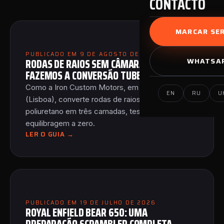
CONTACTO
MARCAR SER
PUBLICADO EM 9 DE AGOSTO DE 2026
RODAS DE RAIOS SEM CÂMARA DE AR: COMO
WHATSA
FAZEMOS A CONVERSÃO TUBELESS
Como a Iron Custom Motors, em Cascais
EN
RU
U
(Lisboa), converte rodas de raios para tubeless:
poliuretano em três camadas, teste de fugas e
equilibragem a zero.
LER O GUIA →
PUBLICADO EM 19 DE JULHO DE 2026
ROYAL ENFIELD BEAR 650: UMA