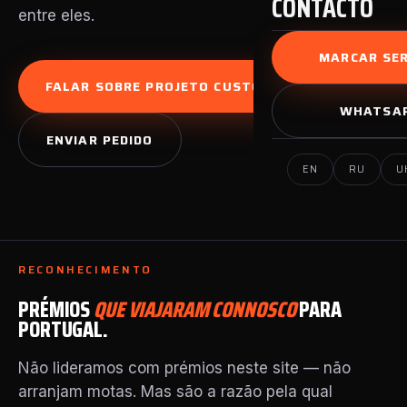
CONTACTO
entre eles.
MARCAR SER
FALAR SOBRE PROJETO CUSTOM
WHATSA
ENVIAR PEDIDO
EN
RU
U
RECONHECIMENTO
PRÉMIOS
QUE VIAJARAM CONNOSCO
PARA
PORTUGAL.
Não lideramos com prémios neste site — não
arranjam motas. Mas são a razão pela qual