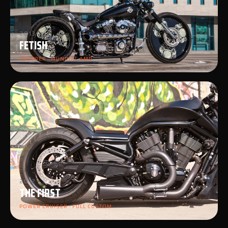
2013
FETISH
CHOPPER · MUNDIAL AMD
2012
THE FIRST
POWER CRUISER · FULL CUSTOM