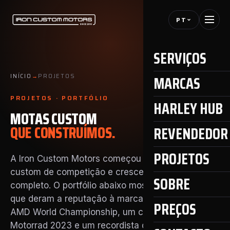
PT
SERVIÇOS
MARCAS
INÍCIO
→
PROJETOS
PROJETOS · PORTFÓLIO
HARLEY HUB
MOTAS CUSTOM
QUE CONSTRUÍMOS.
REVENDEDOR 
PROJETOS
A Iron Custom Motors começou como oficina
custom de competição e cresceu para um serviço
SOBRE
completo. O portfólio abaixo mostra os projetos
que deram a reputação à marca — vencedores do
PREÇOS
AMD World Championship, um campeão BMW
Motorrad 2023 e um recordista de Bonneville