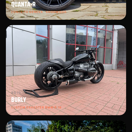
QUANTA-R
CONCEITO GENEVA · GOODWOOD
2019
BURLY
CUSTOM DRAGSTER BMW R 18