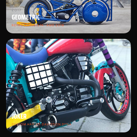
2017
GEOMETRIC
RETRO-FUTURISTA · AMD 2018
2016
JOKER
CUSTOM HARLEY-DAVIDSON DYNA