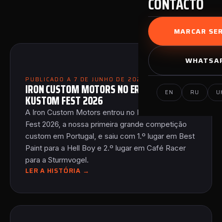
CONTACTO
MARCAR SER
WHATSA
PUBLICADO A 7 DE JUNHO DE 2026
IRON CUSTOM MOTORS NO ERICEIRA
EN
RU
U
KUSTOM FEST 2026
A Iron Custom Motors entrou no Ericeira Kustom
Fest 2026, a nossa primeira grande competição
custom em Portugal, e saiu com 1.º lugar em Best
Paint para a Hell Boy e 2.º lugar em Café Racer
para a Sturmvogel.
LER A HISTÓRIA →