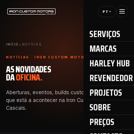
PT
SERVIÇOS
MARCAS
INÍCIO
→
NOTÍCIAS
NOTÍCIAS · IRON CUSTOM MOTORS
HARLEY HUB
AS NOVIDADES
DA
OFICINA.
REVENDEDOR 
PROJETOS
Aberturas, eventos, builds custom, encontros — o
que está a acontecer na Iron Custom Motors em
SOBRE
Cascais.
PREÇOS