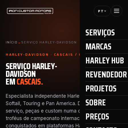
PT
SERVIÇOS
MARCAS
INÍCIO
→
SERVIÇO HARLEY-DAVIDSON
HARLEY-DAVIDSON · CASCAIS / GRANDE LISBOA
HARLEY HUB
SERVIÇO HARLEY-
DAVIDSON
REVENDEDOR 
EM
CASCAIS.
PROJETOS
Especialista independente Harley para Sportster,
SOBRE
Softail, Touring e Pan America. Diagnóstico,
serviço, peças e custom numa oficina com vários
PREÇOS
troféus de campeonato internacional
conquistados em plataformas Harley-Davidson.