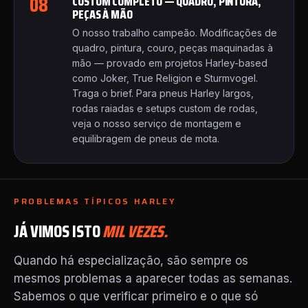
08
CUSTOM COMPLETO — QUADRO, PINTURA,
PEÇAS À MÃO
O nosso trabalho campeão. Modificações de
quadro, pintura, couro, peças maquinadas à
mão — provado em projetos Harley-based
como
Joker
,
True Religion
e
Sturmvogel
.
Traga o brief. Para pneus Harley largos,
rodas raiadas e setups custom de rodas,
veja o nosso serviço de
montagem e
equilibragem de pneus de mota
.
PROBLEMAS TÍPICOS HARLEY
JÁ VIMOS ISTO
MIL VEZES.
Quando há especialização, são sempre os
mesmos problemas a aparecer todas as semanas.
Sabemos o que verificar primeiro e o que só