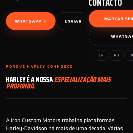
CONTACTO
MARCAR SER
WHATSAPP
ENVIAR PEDIDO
WHATSA
EN
RU
U
PORQUÊ HARLEY CONNOSCO
HARLEY É A NOSSA
ESPECIALIZAÇÃO MAIS
PROFUNDA.
A Iron Custom Motors trabalha plataformas
Harley-Davidson há mais de uma década. Várias