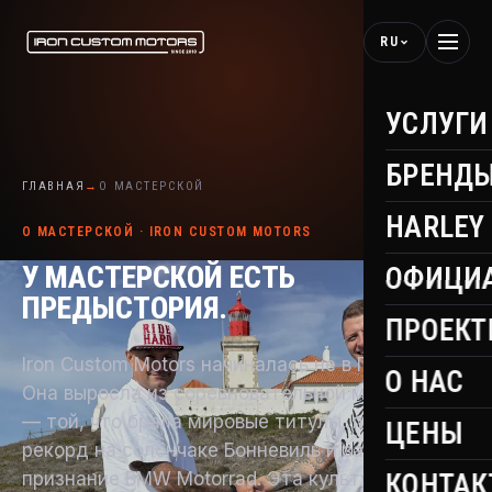
RU
УСЛУГИ
БРЕНД
ГЛАВНАЯ
→
О МАСТЕРСКОЙ
HARLEY
О МАСТЕРСКОЙ · IRON CUSTOM MOTORS
У МАСТЕРСКОЙ ЕСТЬ
ОФИЦИ
ПРЕДЫСТОРИЯ.
ПРОЕК
Iron Custom Motors начиналась не в Португалии.
О НАС
Она выросла из соревновательной мастерской
— той, что брала мировые титулы, поставила
ЦЕНЫ
рекорд на солончаке Бонневиль и заслужила
признание BMW Motorrad. Эта культура не
КОНТАК