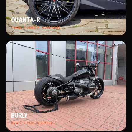
2020
QUANTA-R
КОНЦЕПТ GENEVA · GOODWOOD
2019
BURLY
BMW R 18 КАСТОМ-ДРАГСТЕР