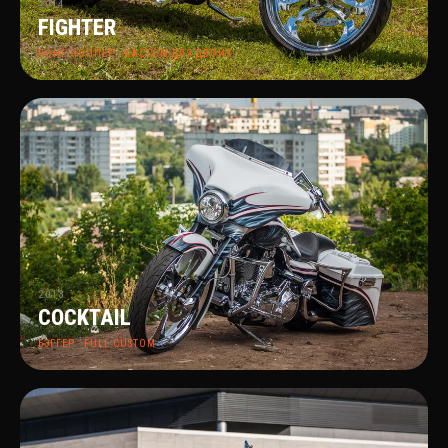
2014
FIGHTER
ЛОНГ-ЧОППЕР · КАСТОМ ДЛЯ ДВОИХ
2013
COCKTAIL
БЭГГЕР · FULL CUSTOM