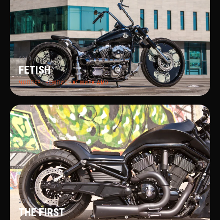
2013
FETISH
ЧОППЕР · ЧЕМПИОНАТ МИРА AMD
2012
THE FIRST