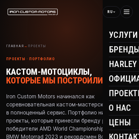
RU
УСЛУГИ
ГЛАВНАЯ
→
ПРОЕКТЫ
БРЕНД
ПРОЕКТЫ · ПОРТФОЛИО
HARLEY
КАСТОМ-МОТОЦИКЛЫ,
ОФИЦИ
КОТОРЫЕ МЫ ПОСТРОИЛИ.
ПРОЕК
Iron Custom Motors начинался как
соревновательная кастом-мастерская и вырос
О НАС
в полноценный сервис. Портфолио ниже — это
проекты, которые принесли бренду репутацию:
ЦЕНЫ
победители AMD World Championship, чемпион
КОНТАК
BMW Motorrad 2023 и рекордсмен Bonneville.