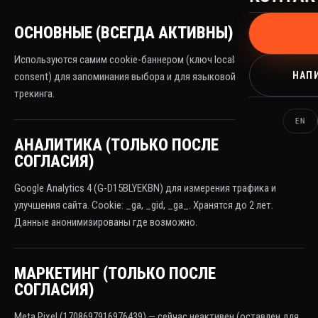
ОСНОВНЫЕ (ВСЕГДА АКТИВНЫ)
Используются самим cookie-баннером (ключ localStorage icm-
НАПИ
consent) для запоминания выбора и для языковой настройки. Без
трекинга.
EN
АНАЛИТИКА (ТОЛЬКО ПОСЛЕ
СОГЛАСИЯ)
Google Analytics 4 (G-D15BLYEKBN) для измерения трафика и
улучшения сайта. Cookie: _ga, _gid, _ga_
. Хранятся до 2 лет.
Данные анонимизированы где возможно.
МАРКЕТИНГ (ТОЛЬКО ПОСЛЕ
СОГЛАСИЯ)
Meta Pixel (1708697916976439) — сейчас неактивен (оставлен для