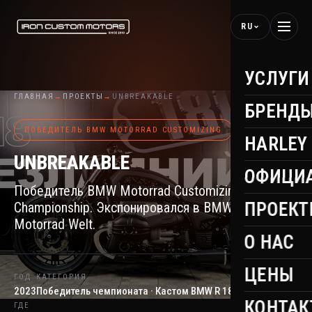
RU
УСЛУГИ
ГЛАВНАЯ
→
ПРОЕКТЫ
→
UNBREAKABLE
БРЕНД
ПОБЕДИТЕЛЬ BMW MOTORRAD CUSTOMIZING
HARLEY
UNBREAKABLE
ОФИЦИ
Победитель BMW Motorrad Customizing
ПРОЕК
Championship. Экспонировался в BMW
Motorrad Welt.
О НАС
ЦЕНЫ
ГОД
КАТЕГОРИЯ
2023
Победитель чемпионата · Кастом BMW R 18
КОНТАК
ГДЕ