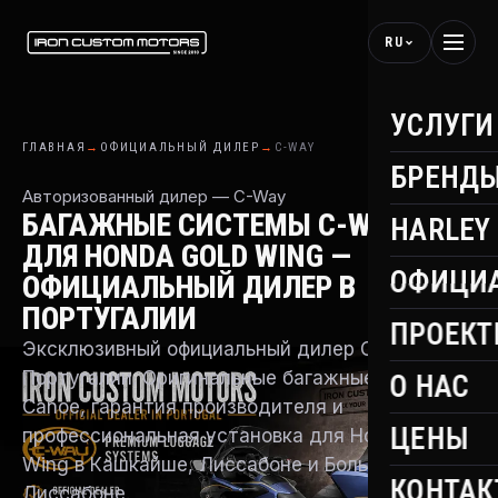
RU
УСЛУГИ
ГЛАВНАЯ
→
ОФИЦИАЛЬНЫЙ ДИЛЕР
→
C-WAY
БРЕНД
Авторизованный дилер — C-Way
БАГАЖНЫЕ СИСТЕМЫ C-WAY
HARLEY
ДЛЯ HONDA GOLD WING —
ОФИЦИ
ОФИЦИАЛЬНЫЙ ДИЛЕР В
ПОРТУГАЛИИ
ПРОЕК
Эксклюзивный официальный дилер C-Way в
Португалии. Оригинальные багажные системы
О НАС
Canoe, гарантия производителя и
ЦЕНЫ
профессиональная установка для Honda Gold
Wing в Кашкайше, Лиссабоне и Большом
КОНТАК
Лиссабоне.