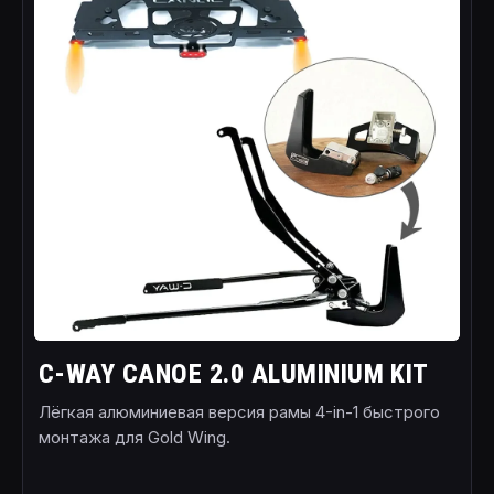
C-WAY CANOE 2.0 ALUMINIUM KIT
Лёгкая алюминиевая версия рамы 4-in-1 быстрого
монтажа для Gold Wing.