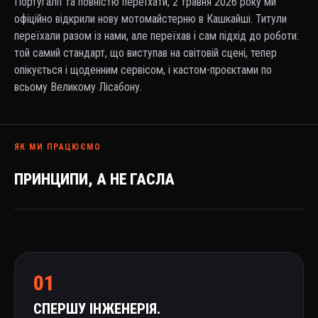
Португалії та повністю переїхати; 2 травня 2026 року ми
офіційно відкрили нову мотомайстерню в Кашкайші. Титули
переїхали разом із нами, але переїхав і сам підхід до роботи:
той самий стандарт, що виступав на світовій сцені, тепер
опікується і щоденним сервісом, і кастом-проєктами по
всьому Великому Лісабону.
ЯК МИ ПРАЦЮЄМО
ПРИНЦИПИ, А НЕ ГАСЛА
01
СПЕРШУ ІНЖЕНЕРІЯ.