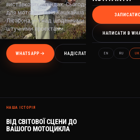
виставкових стендах. Сьогодні вона працює
для мотоциклістів Кашкайша та Великого
ЗАПИСАТИ
Лісабона — і над щоденними машинами, і над
штучними проєктами.
НАПИСАТИ В WH
WHATSAPP
НАДІСЛАТИ ЗАЯВКУ
EN
RU
UK
НАША ІСТОРІЯ
ВІД СВІТОВОЇ СЦЕНИ ДО
ВАШОГО МОТОЦИКЛА