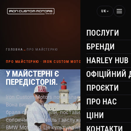
UK
ПОСЛУГИ
БРЕНДИ
ГОЛОВНА
→
ПРО МАЙСТЕРНЮ
HARLEY HUB
ПРО МАЙСТЕРНЮ · IRON CUSTOM MOTORS
У МАЙСТЕРНІ Є
ОФІЦІЙНИЙ 
ПЕРЕДІСТОРІЯ.
ПРОЄКТИ
Iron Custom Motors починалася не в Португалії.
ПРО НАС
Вона виросла зі змагальної майстерні — тієї, що
брала світові титули, поставила рекорд на
ЦІНИ
солончаку Бонневіль і заслужила визнання
BMW Motorrad. Ця культура не лишилася на
КОНТАКТИ