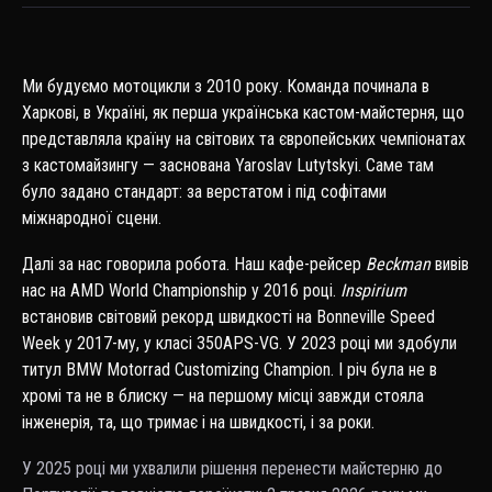
Ми будуємо мотоцикли з 2010 року. Команда починала в
Харкові, в Україні, як перша українська кастом-майстерня, що
представляла країну на світових та європейських чемпіонатах
з кастомайзингу — заснована Yaroslav Lutytskyi. Саме там
було задано стандарт: за верстатом і під софітами
міжнародної сцени.
Далі за нас говорила робота. Наш кафе-рейсер
Beckman
вивів
нас на AMD World Championship у 2016 році.
Inspirium
встановив світовий рекорд швидкості на Bonneville Speed
Week у 2017-му, у класі 350APS-VG. У 2023 році ми здобули
титул BMW Motorrad Customizing Champion. І річ була не в
хромі та не в блиску — на першому місці завжди стояла
інженерія, та, що тримає і на швидкості, і за роки.
У 2025 році ми ухвалили рішення перенести майстерню до