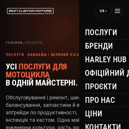
UK
ПОСЛУГИ
ГОЛОВНА
→
ПОСЛУГИ
БРЕНДИ
ПОСЛУГИ · КАШКАЙШ / ВЕЛИКИЙ ЛІСАБОН
HARLEY HUB
УСІ
ПОСЛУГИ ДЛЯ
ОФІЦІЙНИЙ 
МОТОЦИКЛА
В ОДНІЙ МАЙСТЕРНІ.
ПРОЄКТИ
Обслуговування і ремонт, шиномонтаж і
ПРО НАС
балансування, запчастини й витратники,
ЦІНИ
апґрейди по продуктивності, передкупівельна
інспекція та кастом. Одна майстерня, одна
КОНТАКТИ
інженерна культура, шість зрозумілих шляхів