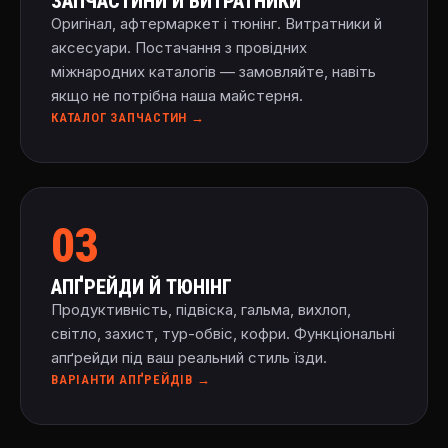
ЗАПЧАСТИНИ Й ВИТРАТНИКИ
Оригінал, афтермаркет і тюнінг. Витратники й
аксесуари. Постачання з провідних
міжнародних каталогів — замовляйте, навіть
якщо не потрібна наша майстерня.
КАТАЛОГ ЗАПЧАСТИН →
03
АПҐРЕЙДИ Й ТЮНІНГ
Продуктивність, підвіска, гальма, вихлоп,
світло, захист, тур-обвіс, кофри. Функціональні
апґрейди під ваш реальний стиль їзди.
ВАРІАНТИ АПҐРЕЙДІВ →