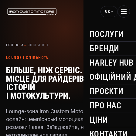
UK
ПОСЛУГИ
ГОЛОВНА
→
СПІЛЬНОТА
БРЕНДИ
LOUNGE І СПІЛЬНОТА
HARLEY HUB
БІЛЬШЕ, НІЖ СЕРВІС.
ОФІЦІЙНИЙ 
МІСЦЕ ДЛЯ РАЙДЕРІВ,
ІСТОРІЙ
ПРОЄКТИ
І МОТОКУЛЬТУРИ.
ПРО НАС
Lounge-зона Iron Custom Motors — це бренд
ЦІНИ
офлайн: чемпіонські мотоцикли, трофеї,
розмови і кава. Заїжджайте, навіть якщо з
КОНТАКТИ
мотоциклом усе гаразд.