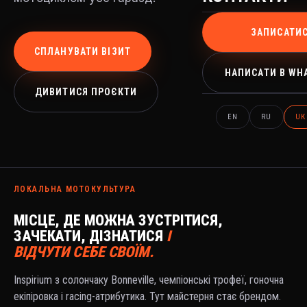
ЗАПИСАТИ
СПЛАНУВАТИ ВІЗИТ
НАПИСАТИ В WH
ДИВИТИСЯ ПРОЄКТИ
EN
RU
UK
ЛОКАЛЬНА МОТОКУЛЬТУРА
МІСЦЕ, ДЕ МОЖНА ЗУСТРІТИСЯ,
ЗАЧЕКАТИ, ДІЗНАТИСЯ
І
ВІДЧУТИ СЕБЕ СВОЇМ.
Inspirium з солончаку Bonneville, чемпіонські трофеї, гоночна
екіпіровка і racing-атрибутика. Тут майстерня стає брендом.