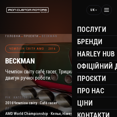
UK
ПОСЛУГИ
ГОЛОВНА
→
ПРОЕКТИ
→
BECKMAN
БРЕНДИ
ЧЕМПІОН СВІТУ AMD · 2016
HARLEY HUB
BECKMAN
ОФІЦІЙНИЙ 
Чемпіон світу café racer. Трициліндровий
ПРОЄКТИ
двигун ручної роботи.
ПРО НАС
РІК
КАТЕГОРІЯ
ЦІНИ
2016
Чемпіон світу · Café racer
ДЕ
AMD World Championship · Кельн, Німеччина
КОНТАКТИ