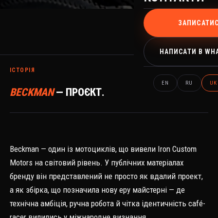
ЗАПИСАТИ
НАПИСАТИ В WH
ІСТОРІЯ
EN
RU
UK
BECKMAN
— ПРОЄКТ.
Beckman — один із мотоциклів, що вивели Iron Custom
Motors на світовий рівень. У публічних матеріалах
бренду він представлений не просто як вдалий проект,
а як збірка, що позначила нову еру майстерні — де
технічна амбіція, ручна робота й чітка ідентичність café-
racer вилились у міжнародне визнання.