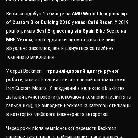
Beckman здобув
1-е місце на AMD World Championship
of Custom Bike Building 2016
у
класі Café Racer
. У 2019
році отримав
Best Engineering від Spain Bike Scene на
MBE Verona
, підтвердивши, що мотоцикл не лише
візуально захоплює, але й шанується за глибину
технічного виконання.
У серці Beckman —
трициліндровий двигун ручної
роботи
, спроектований і виготовлений спеціалістами
Iron Custom Motors. У поєднанні з великою кількістю
деталей ручної роботи (включаючи компоненти лиття та
гальваніки), це виводить Beckman із категорії стилізації
в категорію глибокого інженерного авторства.
Через роки після чемпіонської перемоги Beckman
залишається однією з найсильніших точок відліку в