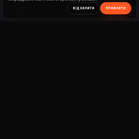
ВІДХИЛИТИ
ПРИЙНЯТИ
Обслуговування передньої вилки в Iron Custom Motors: сальники,
напрямні, чисті внутрішні деталі, правильна олива і точний рівень.
ВІДЕО З
МАЙСТЕРНІ
ДИВІТЬ
СЯ
ОБСЛУ
ГОВУВ
АННЯ
ПЕРЕД
НЬОЇ
ВИЛКИ