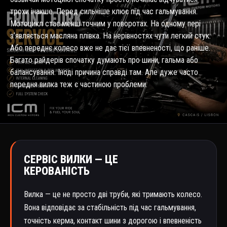
трохи інакше. Перед сильніше клює під час гальмування.
Мотоцикл стає менш точним у поворотах. На одному пері
з’являється масляна плівка. На нерівностях чути легкий стук.
Або переднє колесо вже не дає тієї впевненості, що раніше.
Багато райдерів спочатку думають про шини, гальма або
балансування. Іноді причина справді там. Але дуже часто
передня вилка теж є частиною проблеми.
СЕРВІС ВИЛКИ — ЦЕ
КЕРОВАНІСТЬ
Вилка — це не просто дві труби, які тримають колесо.
Вона відповідає за стабільність під час гальмування,
точність керма, контакт шини з дорогою і впевненість